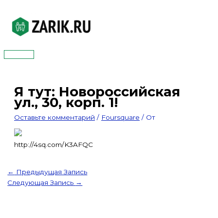
Перейти
к
содержимому
Главное
меню
Я тут: Новороссийская
ул., 30, корп. 1!
Оставьте комментарий
/
Foursquare
/ От
http://4sq.com/K3AFQC
←
Предыдущая Запись
Следующая Запись
→