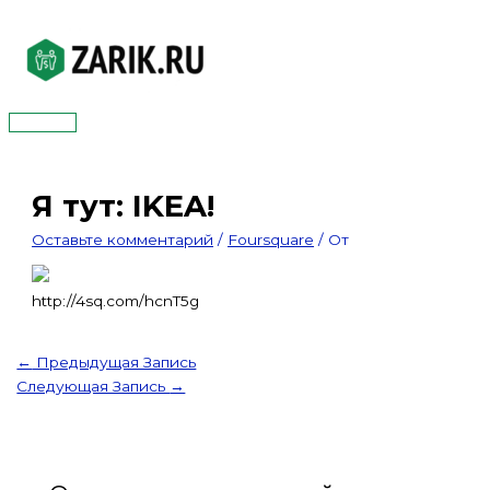
Перейти
к
содержимому
Главное
меню
Я тут: IKEA!
Оставьте комментарий
/
Foursquare
/ От
http://4sq.com/hcnT5g
←
Предыдущая Запись
Следующая Запись
→