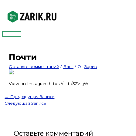
Перейти
к
содержимому
Главное
меню
Почти
Оставьте комментарий
/
Блог
/ От
Зарик
View on Instagram https://ift.tt/32VltjW
←
Предыдущая Запись
Следующая Запись
→
Оставьте комментарий