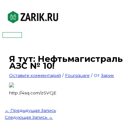
Перейти
к
содержимому
Главное
меню
Я тут: Нефтьмагистраль
АЗС № 10!
Оставьте комментарий
/
Foursquare
/ От
Зарик
http://4sq.com/zSVCjE
←
Предыдущая Запись
Следующая Запись
→