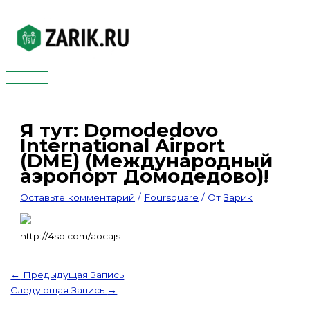
Перейти
к
содержимому
Главное
меню
Я тут: Domodedovo
International Airport
(DME) (Международный
аэропорт Домодедово)!
Оставьте комментарий
/
Foursquare
/ От
Зарик
http://4sq.com/aocajs
←
Предыдущая Запись
Следующая Запись
→