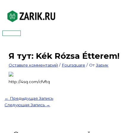
Перейти
к
содержимому
Главное
меню
Я тут: Kék Rózsa Étterem!
Оставьте комментарий
/
Foursquare
/ От
Зарик
http://4sq.com/cfvftq
←
Предыдущая Запись
Следующая Запись
→