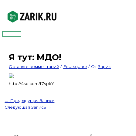
Перейти
к
содержимому
Главное
меню
Я тут: МДО!
Оставьте комментарий
/
Foursquare
/ От
Зарик
http://4sq.com/f7vpkY
←
Предыдущая Запись
Следующая Запись
→