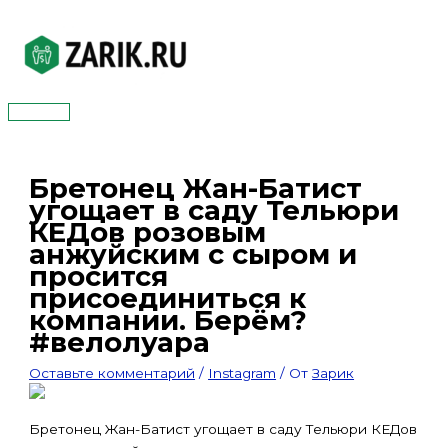
Перейти
к
содержимому
Главное
меню
Бретонец Жан-Батист
угощает в саду Тельюри
КЕДов розовым
анжуйским с сыром и
просится
присоединиться к
компании. Берём?
#велолуара
Оставьте комментарий
/
Instagram
/ От
Зарик
Бретонец Жан-Батист угощает в саду Тельюри КЕДов