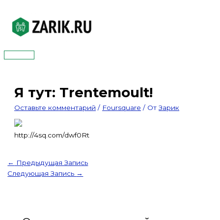
Перейти
к
содержимому
Главное
меню
Я тут: Trentemoult!
Оставьте комментарий
/
Foursquare
/ От
Зарик
http://4sq.com/dwf0Rt
←
Предыдущая Запись
Следующая Запись
→