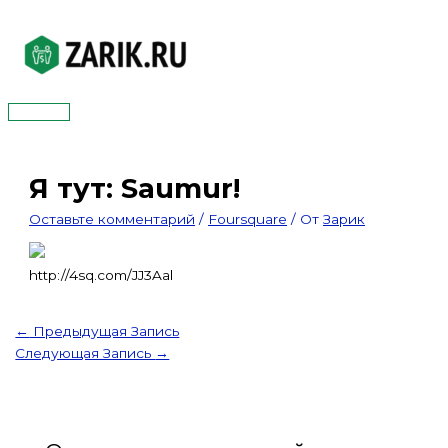
Перейти
к
содержимому
Главное
меню
Я тут: Saumur!
Оставьте комментарий
/
Foursquare
/ От
Зарик
http://4sq.com/JJ3Aal
←
Предыдущая Запись
Следующая Запись
→