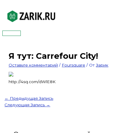
Перейти
к
содержимому
Главное
меню
Я тут: Carrefour City!
Оставьте комментарий
/
Foursquare
/ От
Зарик
http://4sq.com/dWlE8K
←
Предыдущая Запись
Следующая Запись
→