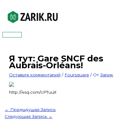
Перейти
к
содержимому
Главное
меню
Я тут: Gare SNCF des
Aubrais-Orléans!
Оставьте комментарий
/
Foursquare
/ От
Зарик
http://4sq.com/cPTuuX
←
Предыдущая Запись
Следующая Запись
→