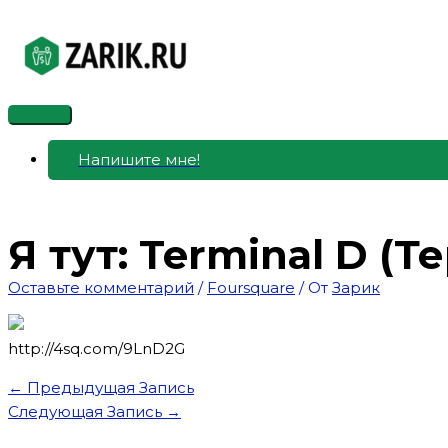
Перейти
к
содержимому
Главное
меню
Напишите мне!
Я тут: Terminal D (Т
Оставьте комментарий
/
Foursquare
/ От
Зарик
http://4sq.com/9LnD2G
←
Предыдущая Запись
Следующая Запись
→