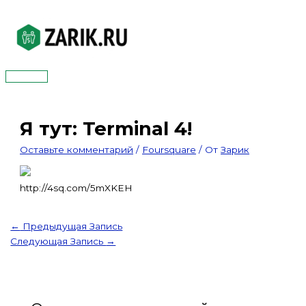
Перейти
к
содержимому
Главное
меню
Я тут: Terminal 4!
Оставьте комментарий
/
Foursquare
/ От
Зарик
http://4sq.com/5mXKEH
←
Предыдущая Запись
Следующая Запись
→