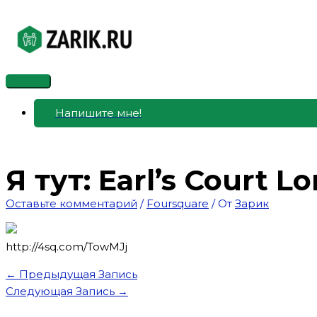
Перейти
к
содержимому
Главное
меню
Напишите мне!
Я тут: Earl’s Court 
Оставьте комментарий
/
Foursquare
/ От
Зарик
http://4sq.com/TowMJj
←
Предыдущая Запись
Следующая Запись
→