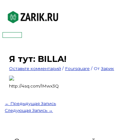
Перейти
к
содержимому
Главное
меню
Я тут: BILLA!
Оставьте комментарий
/
Foursquare
/ От
Зарик
http://4sq.com/lMwx3Q
←
Предыдущая Запись
Следующая Запись
→