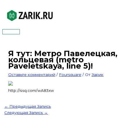
Перейти
к
содержимому
Главное
меню
Я тут: Метро Павелецкая,
кольцевая (metro
Paveletskaya, line 5)!
Оставьте комментарий
/
Foursquare
/ От
Зарик
http://4sq.com/wA83xw
←
Предыдущая Запись
Следующая Запись
→