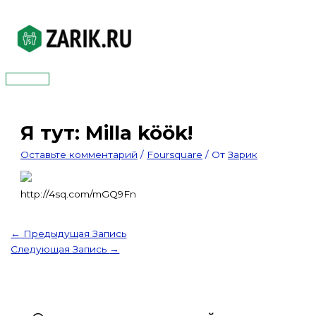
Перейти
к
содержимому
Главное
меню
Я тут: Milla köök!
Оставьте комментарий
/
Foursquare
/ От
Зарик
http://4sq.com/mGQ9Fn
←
Предыдущая Запись
Следующая Запись
→