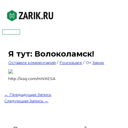
Перейти
к
содержимому
Главное
меню
Я тут: Волоколамск!
Оставьте комментарий
/
Foursquare
/ От
Зарик
http://4sq.com/mNXESA
←
Предыдущая Запись
Следующая Запись
→