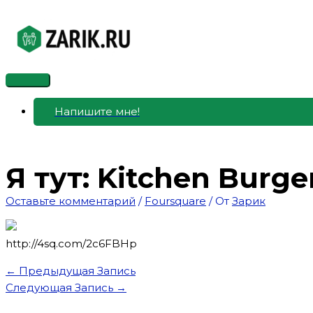
Перейти
к
содержимому
Главное
меню
Напишите мне!
Я тут: Kitchen Burge
Оставьте комментарий
/
Foursquare
/ От
Зарик
http://4sq.com/2c6FBHp
←
Предыдущая Запись
Следующая Запись
→