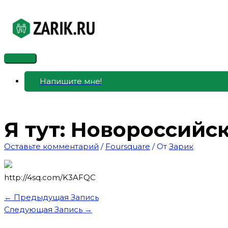
Перейти
к
содержимому
Главное
меню
Напишите мне!
Я тут: Новороссийская
Оставьте комментарий
/
Foursquare
/ От
Зарик
http://4sq.com/K3AFQC
←
Предыдущая Запись
Следующая Запись
→