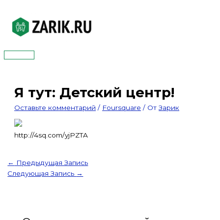
Перейти
к
содержимому
Главное
меню
Я тут: Детский центр!
Оставьте комментарий
/
Foursquare
/ От
Зарик
http://4sq.com/yjPZTA
←
Предыдущая Запись
Следующая Запись
→