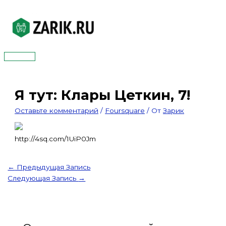
Перейти
к
содержимому
Главное
меню
Я тут: Клары Цеткин, 7!
Оставьте комментарий
/
Foursquare
/ От
Зарик
http://4sq.com/1UiP0Jm
←
Предыдущая Запись
Следующая Запись
→