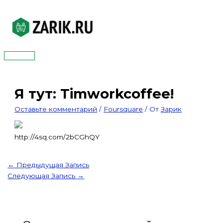
Перейти
к
содержимому
Главное
меню
Я тут: Timworkcoffee!
Оставьте комментарий
/
Foursquare
/ От
Зарик
http://4sq.com/2bCGhQY
←
Предыдущая Запись
Следующая Запись
→