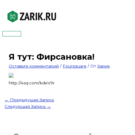
Перейти
к
содержимому
Главное
меню
Я тут: Фирсановка!
Оставьте комментарий
/
Foursquare
/ От
Зарик
http://4sq.com/kdeV9r
←
Предыдущая Запись
Следующая Запись
→