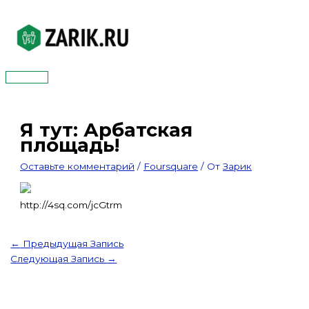
Перейти
к
содержимому
Главное
меню
Я тут: Арбатская
площадь!
Оставьте комментарий
/
Foursquare
/ От
Зарик
http://4sq.com/jcGtrm
←
Предыдущая Запись
Следующая Запись
→