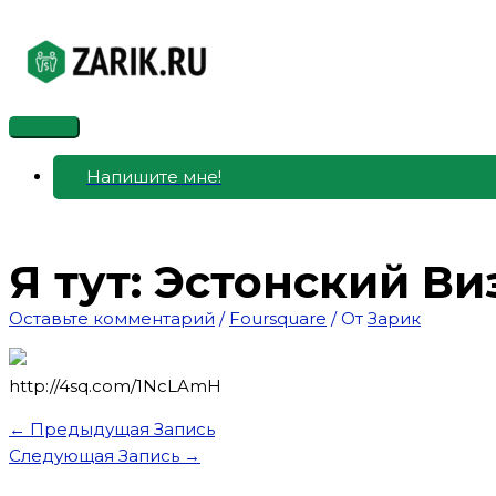
Перейти
к
содержимому
Главное
меню
Напишите мне!
Я тут: Эстонский Ви
Оставьте комментарий
/
Foursquare
/ От
Зарик
http://4sq.com/1NcLAmH
←
Предыдущая Запись
Следующая Запись
→