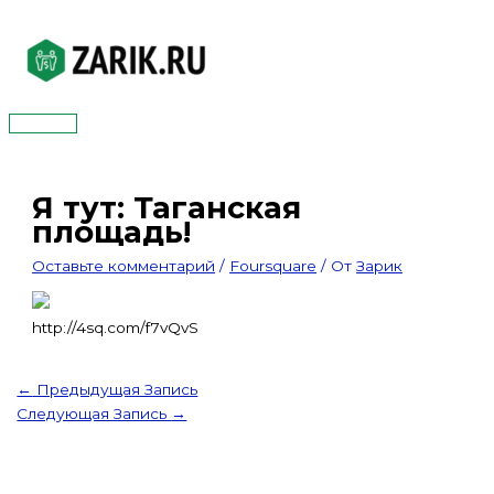
Перейти
к
содержимому
Главное
меню
Я тут: Таганская
площадь!
Оставьте комментарий
/
Foursquare
/ От
Зарик
http://4sq.com/f7vQvS
←
Предыдущая Запись
Следующая Запись
→