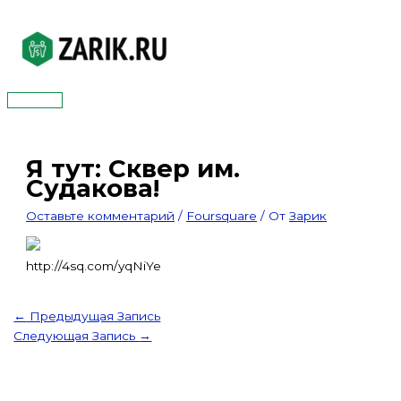
Перейти
к
содержимому
Главное
меню
Я тут: Сквер им.
Судакова!
Оставьте комментарий
/
Foursquare
/ От
Зарик
http://4sq.com/yqNiYe
←
Предыдущая Запись
Следующая Запись
→