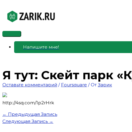
Перейти
к
содержимому
Главное
меню
Напишите мне!
Я тут: Скейт парк «
Оставьте комментарий
/
Foursquare
/ От
Зарик
http://4sq.com/1p2rHrk
←
Предыдущая Запись
Следующая Запись
→