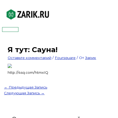
Перейти
к
содержимому
Главное
меню
Я тут: Сауна!
Оставьте комментарий
/
Foursquare
/ От
Зарик
http://4sq.com/htmxIQ
←
Предыдущая Запись
Следующая Запись
→