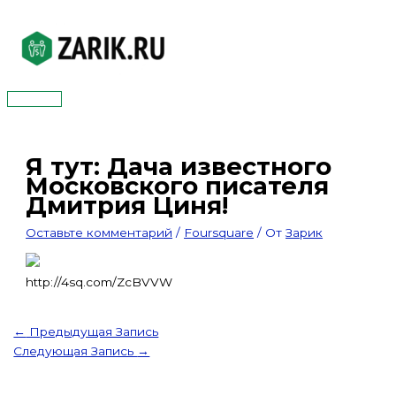
Перейти
к
содержимому
Главное
меню
Я тут: Дача известного
Московского писателя
Дмитрия Циня!
Оставьте комментарий
/
Foursquare
/ От
Зарик
http://4sq.com/ZcBVVW
←
Предыдущая Запись
Следующая Запись
→