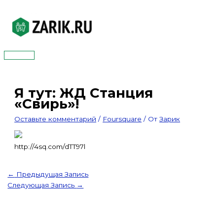
Перейти
к
содержимому
Главное
меню
Я тут: ЖД Станция
«Свирь»!
Оставьте комментарий
/
Foursquare
/ От
Зарик
http://4sq.com/dTT97l
←
Предыдущая Запись
Следующая Запись
→