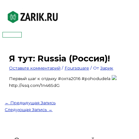
Перейти
к
содержимому
Главное
меню
Я тут: Russia (Россия)!
Оставьте комментарий
/
Foursquare
/ От
Зарик
Первый шаг к отдыху #охта2016 #pohodudela
http://4sq.com/1n46SdG
←
Предыдущая Запись
Следующая Запись
→