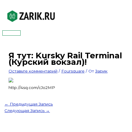
Перейти
к
содержимому
Главное
меню
Я тут: Kursky Rail Terminal
(Курский вокзал)!
Оставьте комментарий
/
Foursquare
/ От
Зарик
http://4sq.com/cJo2MP
←
Предыдущая Запись
Следующая Запись
→