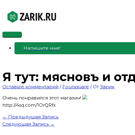
Перейти
к
содержимому
Главное
меню
Напишите мне!
Я тут: мясновъ и от
Оставьте комментарий
/
Foursquare
/ От
Зарик
Очень понравился этот магазин!
http://4sq.com/1OrQRfx
←
Предыдущая Запись
Следующая Запись
→