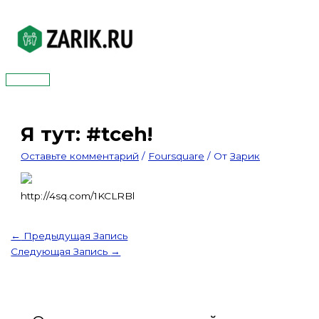
Перейти
к
содержимому
Главное
меню
Я тут: #tceh!
Оставьте комментарий
/
Foursquare
/ От
Зарик
http://4sq.com/1KCLRBl
←
Предыдущая Запись
Следующая Запись
→