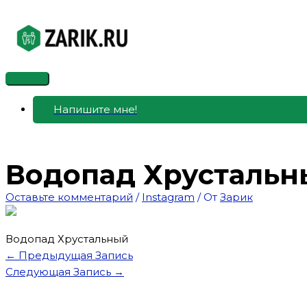
Перейти
к
содержимому
Главное
меню
Напишите мне!
Водопад Хрустальн
Оставьте комментарий
/
Instagram
/ От
Зарик
Водопад Хрустальный
←
Предыдущая Запись
Следующая Запись
→