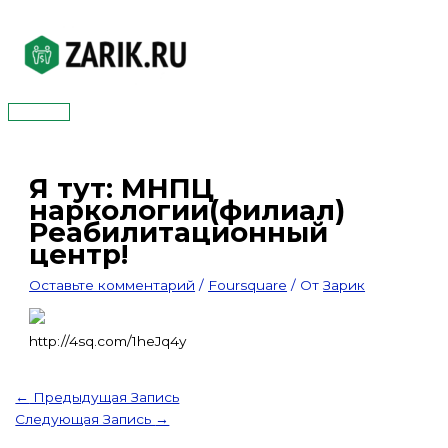
Перейти
к
содержимому
Главное
меню
Я тут: МНПЦ
наркологии(филиал)
Реабилитационный
центр!
Оставьте комментарий
/
Foursquare
/ От
Зарик
http://4sq.com/1heJq4y
←
Предыдущая Запись
Следующая Запись
→