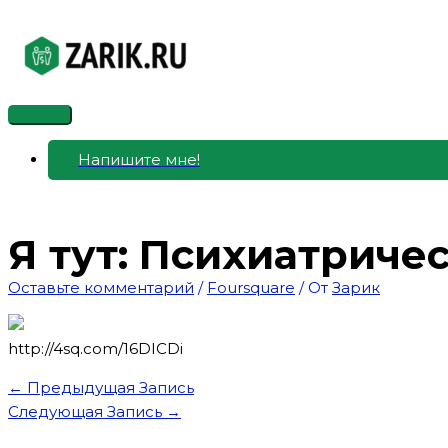
Перейти
к
содержимому
Главное
меню
Напишите мне!
Я тут: Психиатриче
Оставьте комментарий
/
Foursquare
/ От
Зарик
http://4sq.com/16DICDi
←
Предыдущая Запись
Следующая Запись
→