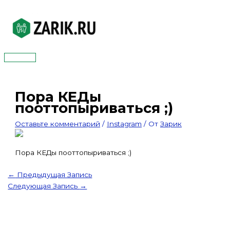
Перейти
к
содержимому
Главное
меню
Пора КЕДы
пооттопыриваться ;)
Оставьте комментарий
/
Instagram
/ От
Зарик
Пора КЕДы пооттопыриваться ;)
←
Предыдущая Запись
Следующая Запись
→