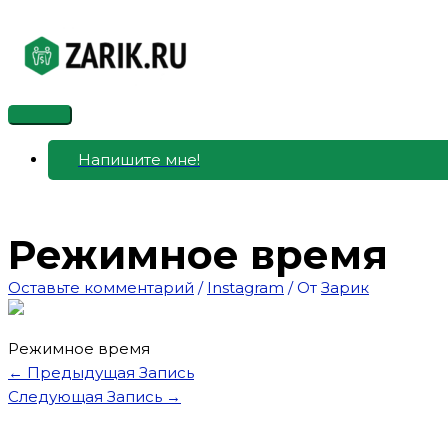
Перейти
к
содержимому
Главное
меню
Напишите мне!
Режимное время
Оставьте комментарий
/
Instagram
/ От
Зарик
Режимное время
←
Предыдущая Запись
Следующая Запись
→