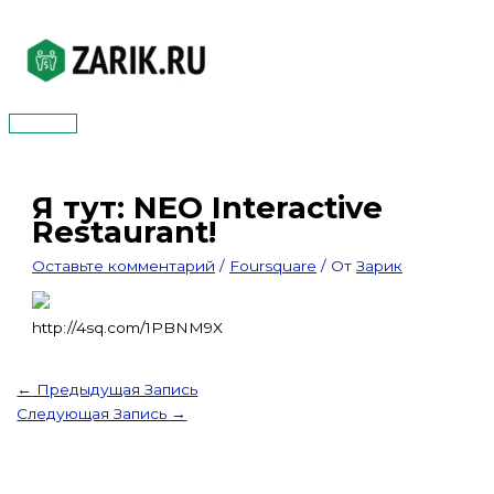
Перейти
к
содержимому
Главное
меню
Я тут: NEO Interactive
Restaurant!
Оставьте комментарий
/
Foursquare
/ От
Зарик
http://4sq.com/1PBNM9X
←
Предыдущая Запись
Следующая Запись
→