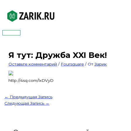
Перейти
к
содержимому
Главное
меню
Я тут: Дружба XXI Век!
Оставьте комментарий
/
Foursquare
/ От
Зарик
http://4sq.com/lxDVyD
←
Предыдущая Запись
Следующая Запись
→