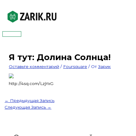
Перейти
к
содержимому
Главное
меню
Я тут: Долина Солнца!
Оставьте комментарий
/
Foursquare
/ От
Зарик
http://4sq.com/LzjYxG
←
Предыдущая Запись
Следующая Запись
→