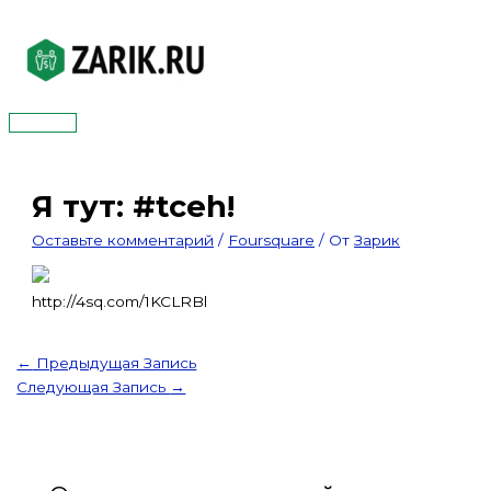
Перейти
к
содержимому
Главное
меню
Я тут: #tceh!
Оставьте комментарий
/
Foursquare
/ От
Зарик
http://4sq.com/1KCLRBl
←
Предыдущая Запись
Следующая Запись
→