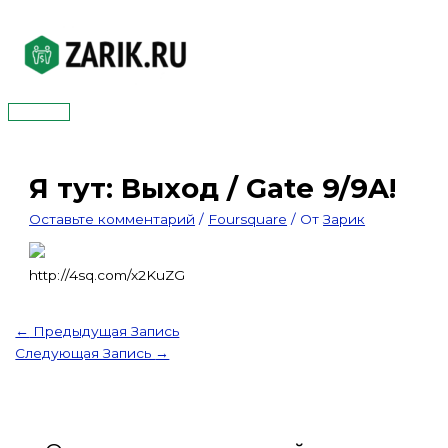
Перейти
к
содержимому
Главное
меню
Я тут: Выход / Gate 9/9A!
Оставьте комментарий
/
Foursquare
/ От
Зарик
http://4sq.com/x2KuZG
←
Предыдущая Запись
Следующая Запись
→