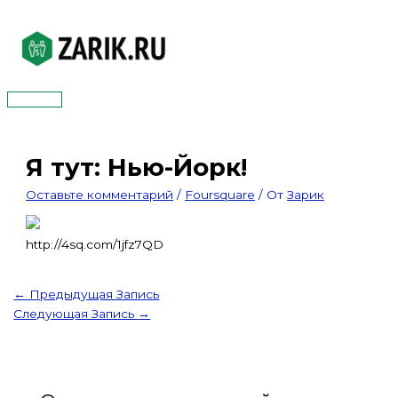
Перейти
к
содержимому
Главное
меню
Я тут: Нью-Йорк!
Оставьте комментарий
/
Foursquare
/ От
Зарик
http://4sq.com/1jfz7QD
←
Предыдущая Запись
Следующая Запись
→