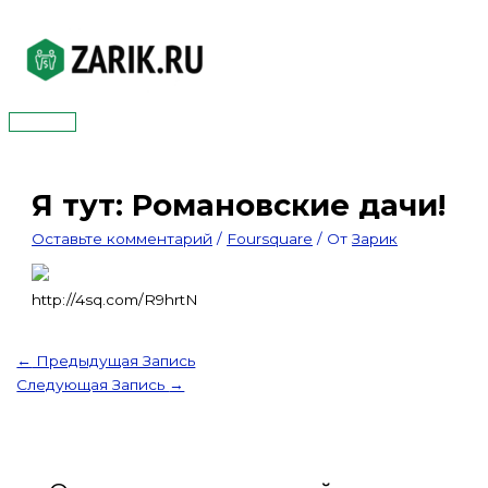
Перейти
к
содержимому
Главное
меню
Я тут: Романовские дачи!
Оставьте комментарий
/
Foursquare
/ От
Зарик
http://4sq.com/R9hrtN
←
Предыдущая Запись
Следующая Запись
→