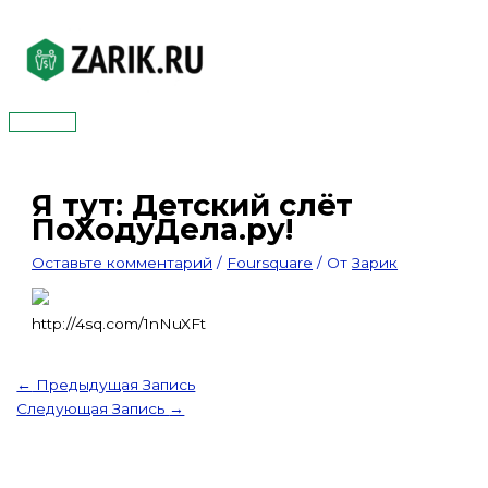
Перейти
к
содержимому
Главное
меню
Я тут: Детский слёт
ПоХодуДела.ру!
Оставьте комментарий
/
Foursquare
/ От
Зарик
http://4sq.com/1nNuXFt
←
Предыдущая Запись
Следующая Запись
→